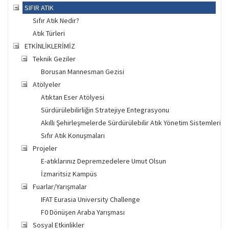
SIFIR ATIK
Sıfır Atık Nedir?
Atık Türleri
ETKİNLİKLERİMİZ
Teknik Geziler
Borusan Mannesman Gezisi
Atölyeler
Atıktan Eser Atölyesi
Sürdürülebilirliğin Stratejiye Entegrasyonu
Akıllı Şehirleşmelerde Sürdürülebilir Atık Yönetim Sistemleri Ça
Sıfır Atık Konuşmaları
Projeler
E-atıklarınız Depremzedelere Umut Olsun
İzmaritsiz Kampüs
Fuarlar/Yarışmalar
IFAT Eurasia University Challenge
F0 Dönüşen Araba Yarışması
Sosyal Etkinlikler