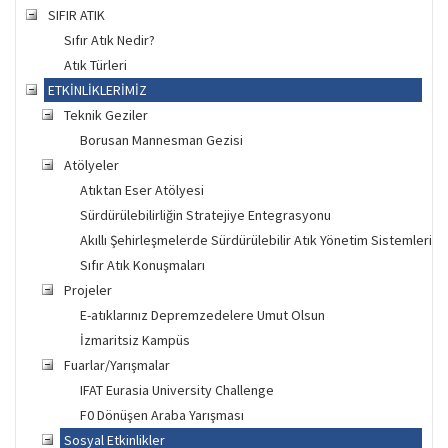
SIFIR ATIK
Sıfır Atık Nedir?
Atık Türleri
ETKİNLİKLERİMİZ
Teknik Geziler
Borusan Mannesman Gezisi
Atölyeler
Atıktan Eser Atölyesi
Sürdürülebilirliğin Stratejiye Entegrasyonu
Akıllı Şehirleşmelerde Sürdürülebilir Atık Yönetim Sistemleri Ça
Sıfır Atık Konuşmaları
Projeler
E-atıklarınız Depremzedelere Umut Olsun
İzmaritsiz Kampüs
Fuarlar/Yarışmalar
IFAT Eurasia University Challenge
F0 Dönüşen Araba Yarışması
Sosyal Etkinlikler